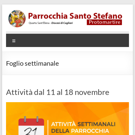
Salta
al
contenuto
Parrocchia
Quartu
Menu
SantElena
Santo
– Diocesi
Stefano
di Cagliari
Foglio settimanale
Protomartire
Attività dal 11 al 18 novembre