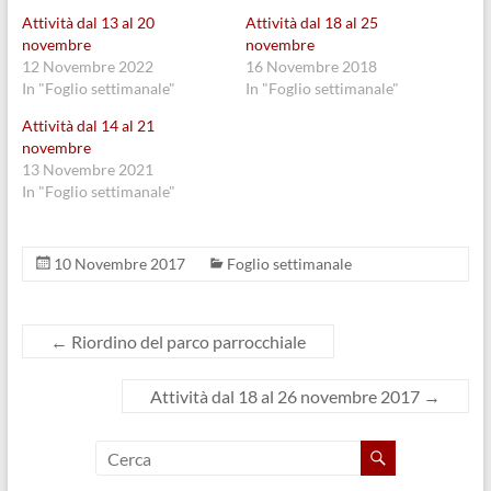
a
h
s
a
c
a
u
p
Attività dal 13 al 20
Attività dal 18 al 25
e
t
T
r
b
s
w
e
novembre
novembre
o
A
i
i
12 Novembre 2022
16 Novembre 2018
o
p
t
n
k
p
t
u
In "Foglio settimanale"
In "Foglio settimanale"
(
(
e
n
S
S
r
a
Attività dal 14 al 21
i
i
(
n
a
a
S
u
novembre
p
p
i
o
13 Novembre 2021
r
r
a
v
e
e
p
a
In "Foglio settimanale"
i
i
r
f
n
n
e
i
u
u
i
n
n
n
n
e
a
a
u
s
10 Novembre 2017
Foglio settimanale
n
n
n
t
u
u
a
r
o
o
n
a
v
v
u
)
a
a
o
←
Riordino del parco parrocchiale
f
f
v
i
i
a
n
n
f
e
e
i
Attività dal 18 al 26 novembre 2017
→
s
s
n
t
t
e
r
r
s
a
a
t
)
)
r
a
)