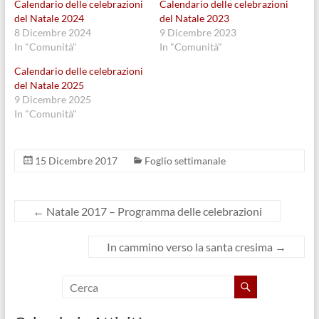
Calendario delle celebrazioni
Calendario delle celebrazioni
e
t
T
r
b
s
w
e
del Natale 2024
del Natale 2023
o
A
i
i
8 Dicembre 2024
9 Dicembre 2023
o
p
t
n
k
p
t
u
In "Comunità"
In "Comunità"
(
(
e
n
S
S
r
a
Calendario delle celebrazioni
i
i
(
n
a
a
S
u
del Natale 2025
p
p
i
o
9 Dicembre 2025
r
r
a
v
e
e
p
a
In "Comunità"
i
i
r
f
n
n
e
i
u
u
i
n
n
n
n
e
a
a
u
s
15 Dicembre 2017
Foglio settimanale
n
n
n
t
u
u
a
r
o
o
n
a
v
v
u
)
a
a
o
←
Natale 2017 – Programma delle celebrazioni
f
f
v
i
i
a
n
n
f
e
e
i
In cammino verso la santa cresima
→
s
s
n
t
t
e
r
r
s
a
a
t
)
)
r
a
)