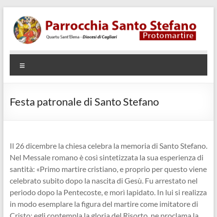
Salta
al
contenuto
Parrocchia
Quartu
Menu
SantElena
Santo
– Diocesi
Stefano
di Cagliari
Festa patronale di Santo Stefano
Protomartire
Il 26 dicembre la chiesa celebra la memoria di Santo Stefano.
Nel Messale romano è così sintetizzata la sua esperienza di
santità: «Primo martire cristiano, e proprio per questo viene
celebrato subito dopo la nascita di Gesù. Fu arrestato nel
periodo dopo la Pentecoste, e morì lapidato. In lui si realizza
in modo esemplare la figura del martire come imitatore di
Cristo; egli contempla la gloria del Risorto, ne proclama la