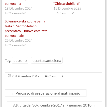
o
A
i
i
parrocchia
“Chiesa giubilare”
o
p
t
n
k
p
t
u
19 Dicembre 2024
15 Dicembre 2025
(
(
e
n
In "Comunità"
In "Comunità"
S
S
r
a
i
i
(
n
a
a
S
u
Solenne celebrazione per la
p
p
i
o
festa di Santo Stefano:
r
r
a
v
e
e
p
a
presentato il nuovo comitato
i
i
r
f
parrocchiale
n
n
e
i
u
u
i
n
26 Dicembre 2024
n
n
n
e
a
a
u
s
In "Comunità"
n
n
n
t
u
u
a
r
o
o
n
a
v
v
u
)
Tag:
patrono
quartu sant'elena
a
a
o
f
f
v
i
i
a
n
n
f
e
e
i
s
s
n
23 Dicembre 2017
Comunità
t
t
e
r
r
s
a
a
t
)
)
r
a
←
Percorso di preparazione al matrimonio
)
Attività dal 30 dicembre 2017 al 7 gennaio 2018
→