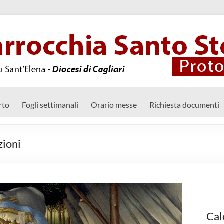
rto
Fogli settimanali
Orario messe
Richiesta documenti
zioni
Cal