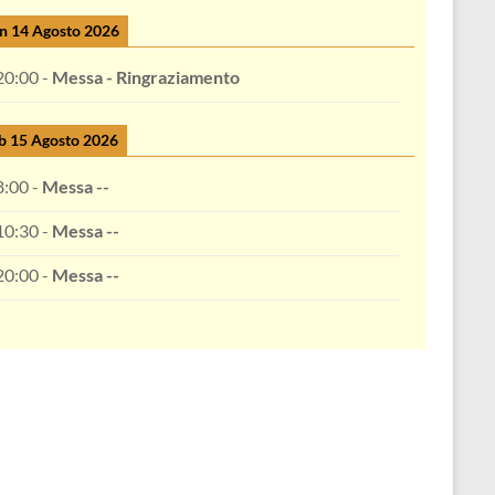
n 14 Agosto 2026
20:00
-
Messa - Ringraziamento
b 15 Agosto 2026
8:00
-
Messa --
10:30
-
Messa --
20:00
-
Messa --