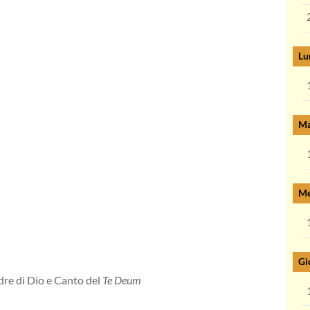
Lu
Ma
Me
Gi
dre di Dio e Canto del
Te Deum