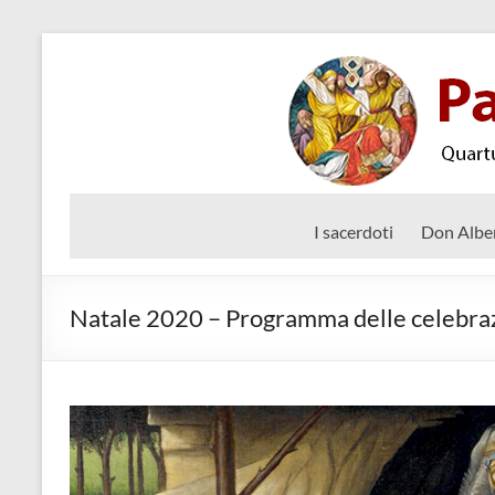
Salta
al
contenuto
Parrocchia
Quartu
I sacerdoti
Don Albe
SantElena
Santo
– Diocesi
Stefano
di Cagliari
Natale 2020 – Programma delle celebra
Protomartire