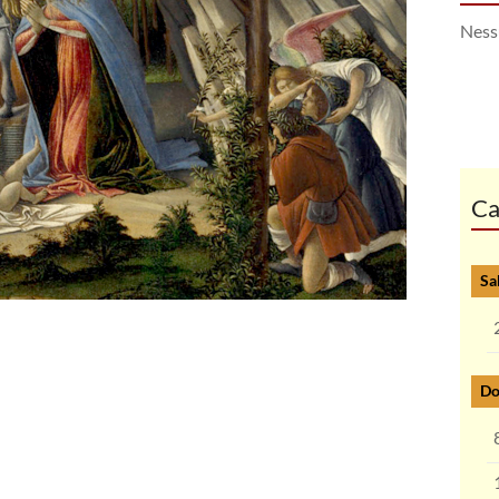
Ness
Ca
Sa
Do