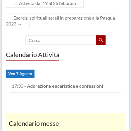
←
Attività dal 19 al 26 febbraio
f
f
v
i
i
a
n
n
f
e
e
i
Esercizi spirituali serali in preparazione alla Pasqua
s
s
n
t
t
e
2023
→
r
r
s
a
a
t
)
)
r
a
)
Calendario Attività
Ven 7 Agosto
17:30
-
Adorazione eucaristica e confessioni
Calendario messe