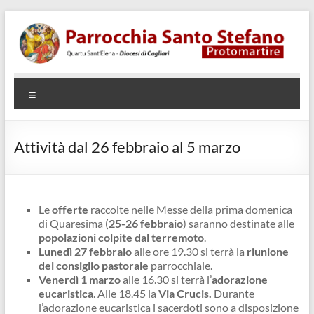
Salta
al
contenuto
Parrocchia
Quartu
Menu
SantElena
Santo
– Diocesi
Stefano
di Cagliari
Attività dal 26 febbraio al 5 marzo
Protomartire
Le
offerte
raccolte nelle Messe della prima domenica
di Quaresima (
25-26 febbraio
) saranno destinate alle
popolazioni colpite dal terremoto
.
Lunedì 27 febbraio
alle ore 19.30 si terrà la
riunione
del consiglio pastorale
parrocchiale.
Venerdì 1 marzo
alle 16.30 si terrà l’
adorazione
eucaristica
. Alle 18.45 la
Via Crucis.
Durante
l’adorazione eucaristica i sacerdoti sono a disposizione