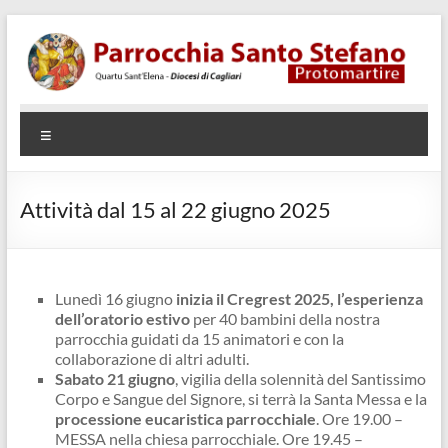
Salta
al
contenuto
Parrocchia
Quartu
Menu
SantElena
Santo
– Diocesi
Stefano
di Cagliari
Attività dal 15 al 22 giugno 2025
Protomartire
Lunedì 16 giugno
inizia il Cregrest 2025, l’esperienza
dell’oratorio estivo
per 40 bambini della nostra
parrocchia guidati da 15 animatori e con la
collaborazione di altri adulti.
Sabato 21 giugno
, vigilia della solennità del Santissimo
Corpo e Sangue del Signore, si terrà la Santa Messa e la
processione eucaristica parrocchiale
. Ore 19.00 –
MESSA nella chiesa parrocchiale. Ore 19.45 –