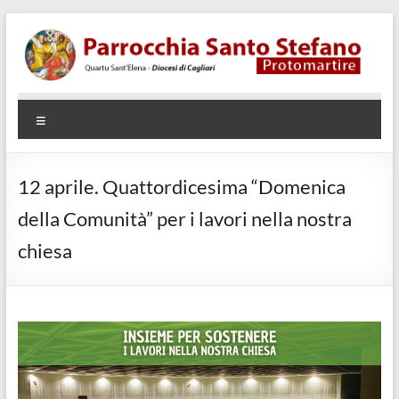
Salta
al
contenuto
Parrocchia
Quartu
Menu
SantElena
Santo
– Diocesi
Stefano
di Cagliari
12 aprile. Quattordicesima “Domenica
Protomartire
della Comunità” per i lavori nella nostra
chiesa