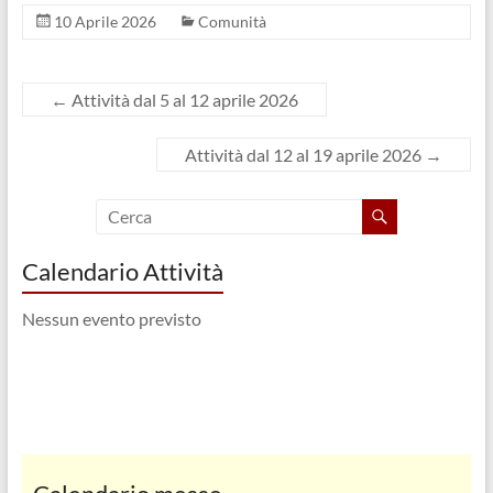
v
v
u
)
a
a
o
10 Aprile 2026
Comunità
f
f
v
i
i
a
n
n
f
e
e
i
s
s
n
←
Attività dal 5 al 12 aprile 2026
t
t
e
r
r
s
a
a
t
)
)
r
Attività dal 12 al 19 aprile 2026
→
a
)
Calendario Attività
Nessun evento previsto