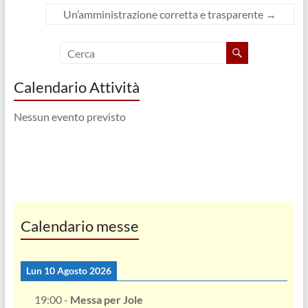
s
s
n
t
t
e
Un’amministrazione corretta e trasparente
→
r
r
s
a
a
t
)
)
r
a
)
Calendario Attività
Nessun evento previsto
Calendario messe
Lun 10 Agosto 2026
19:00
-
Messa per Jole