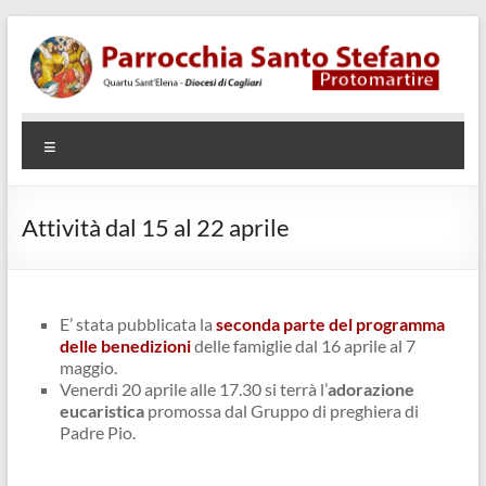
Salta
al
contenuto
Parrocchia
Quartu
Menu
SantElena
Santo
– Diocesi
Stefano
di Cagliari
Attività dal 15 al 22 aprile
Protomartire
E’ stata pubblicata la
seconda parte del programma
delle benedizioni
delle famiglie dal 16 aprile al 7
maggio.
Venerdì 20 aprile alle 17.30 si terrà l’
adorazione
eucaristica
promossa dal Gruppo di preghiera di
Padre Pio.